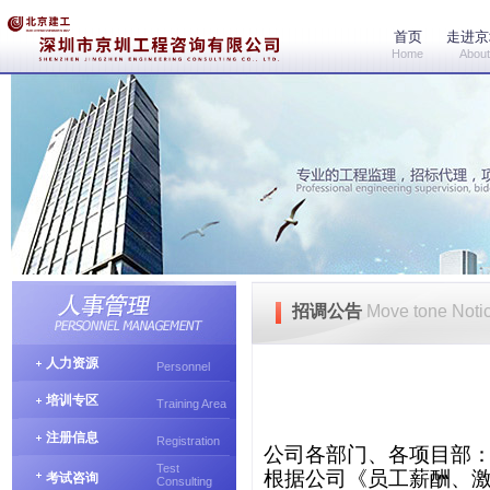
首页
走进京
Home
About
招调公告
Move tone Noti
人力资源
Personnel
培训专区
Training Area
注册信息
Registration
公司各部门、各项目部
Test
根据公司《员工薪酬、激
考试咨询
Consulting