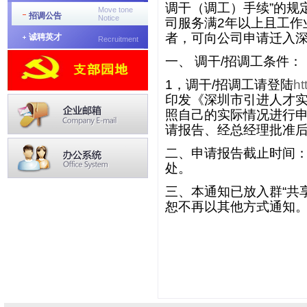
调干（调工）手续”的规
Move tone
招调公告
Notice
司服务满2年以上且工作
者，可向公司申请迁入
诚聘英才
Recruitment
一、 调干/招调工条件：
1，调干/招调工请登陆
ht
印发《深圳市引进人才实
照自己的实际情况进行
请报告、经总经理批准后
二、申请报告截止时间：
处。
三、本通知已放入群“共享”
恕不再以其他方式通知
深圳京
201